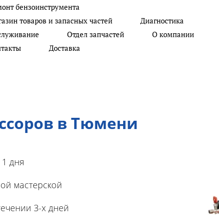
монт бензоинструмента
Не тратьте свое время на
+7 902 620 20 03
От
азин товаров и запасных частей
Диагностика
ремонт, позвоните Нам
служивание
Отдел запчастей
О компании
+7 982 938 77 72
Се
нтакты
Доставка
ссоров в Тюмени
 1 дня
ой мастерской
ечении 3-х дней