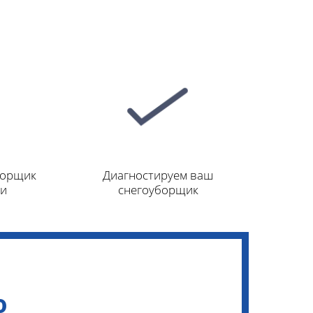
борщик
Диагностируем ваш
ми
снегоуборщик
ю