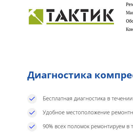
Ре
Более 7000 ремонтов техники
Маг
за 7 лет работы. Фото
Об
Ко
Диагностика компре
Бесплатная диагностика в течении
Удобное местоположение ремонтн
90% всех поломок ремонтируем в т