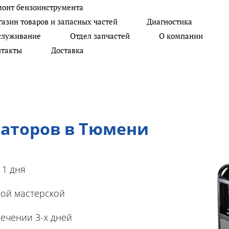
монт бензоинструмента
Не тратьте свое время на
+7 902 620 20 03
От
азин товаров и запасных частей
Диагностика
ремонт, позвоните Нам
служивание
Отдел запчастей
О компании
+7 982 938 77 72
Се
нтакты
Доставка
раторов в Тюмени
 1 дня
ой мастерской
ечении 3-х дней