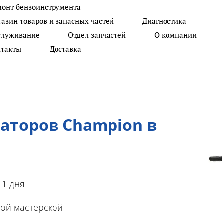
монт бензоинструмента
Не тратьте свое время на
+7 902 620 20 03
От
азин товаров и запасных частей
Диагностика
ремонт, позвоните Нам
служивание
Отдел запчастей
О компании
+7 982 938 77 72
Се
нтакты
Доставка
аторов Champion в
 1 дня
ой мастерской