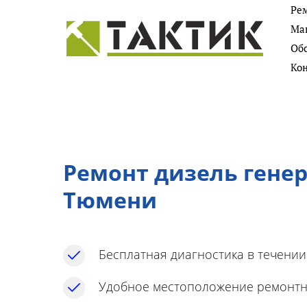
Ре
Более 7000 ремонтов техники
Маг
за 7 лет работы. Фото
Об
Ко
Ремонт дизель генер
Тюмени
Бесплатная диагностика в течении
Удобное местоположение ремонтн